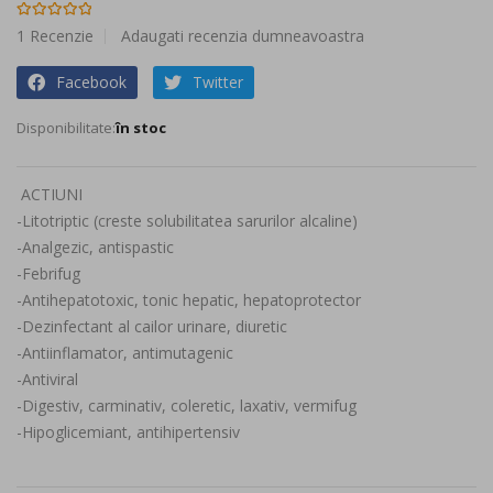
beginning
Rating:
100
100
% of
of
1
Recenzie
Adaugati recenzia dumneavoastra
the
Facebook
Twitter
images
gallery
în stoc
ACTIUNI
-Litotriptic (creste solubilitatea sarurilor alcaline)
-Analgezic, antispastic
-Febrifug
-Antihepatotoxic, tonic hepatic, hepatoprotector
-Dezinfectant al cailor urinare, diuretic
-Antiinflamator, antimutagenic
-Antiviral
-Digestiv, carminativ, coleretic, laxativ, vermifug
-Hipoglicemiant, antihipertensiv