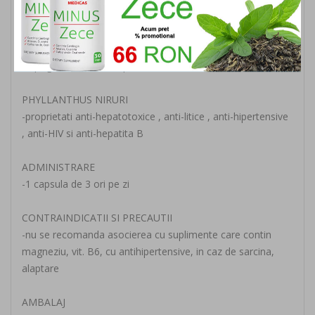
-Antiinflamator, antimutagenic
-Antiviral
-Digestiv, carminativ, coleretic, laxativ, vermifug
-Hipoglicemiant, antihipertensiv
PHYLLANTHUS NIRURI
-proprietati anti-hepatotoxice , anti-litice , anti-hipertensive
, anti-HIV si anti-hepatita B
ADMINISTRARE
-1 capsula de 3 ori pe zi
CONTRAINDICATII SI PRECAUTII
-nu se recomanda asocierea cu suplimente care contin
magneziu, vit. B6, cu antihipertensive, in caz de sarcina,
alaptare
AMBALAJ