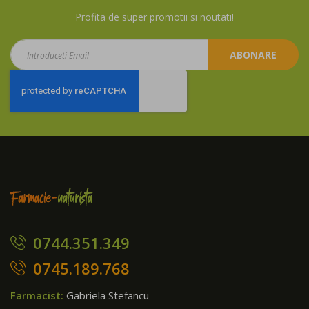
Profita de super promotii si noutati!
Aboneaza-
ABONARE
te
la
newsletter:
0744.351.349
0745.189.768
Farmacist:
Gabriela Stefancu