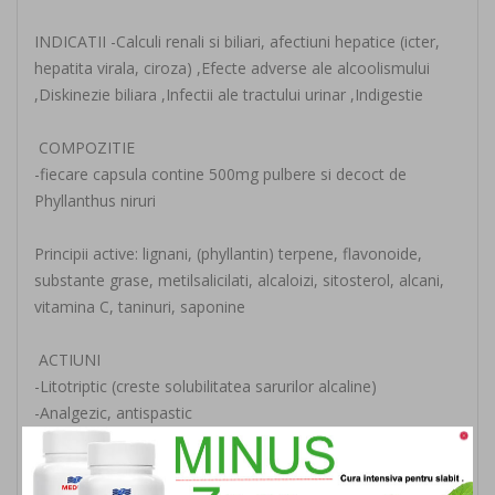
INDICATII -Calculi renali si biliari, afectiuni hepatice (icter,
hepatita virala, ciroza) ,Efecte adverse ale alcoolismului
,Diskinezie biliara ,Infectii ale tractului urinar ,Indigestie
COMPOZITIE
-fiecare capsula contine 500mg pulbere si decoct de
Phyllanthus niruri
Principii active: lignani, (phyllantin) terpene, flavonoide,
substante grase, metilsalicilati, alcaloizi, sitosterol, alcani,
vitamina C, taninuri, saponine
ACTIUNI
-Litotriptic (creste solubilitatea sarurilor alcaline)
-Analgezic, antispastic
-Febrifug
-Antihepatotoxic, tonic hepatic, hepatoprotector
-Dezinfectant al cailor urinare, diuretic