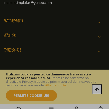
imunostimplafar@yahoo.com
INFORMATII
AJUTOR
CATEGORII
Utilizam cookies pentru ca dumneavostra sa aveti o
experienta cat mai placuta.
Pentru a ne conforma noii
Copyright © 2026 IMUNOSTIM FARM SRL.
directive e-Privacy, trebuie sa primim acordul dumneavosatra
pentru a seta cookie-urile.
Afla mai multe
.
PERMITE COOKIE-URI
Termeni si conditii
Politica Cookies