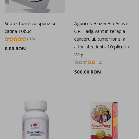
Supozitoare cu spanz si
Agaricus Blazei Bio Active
catina 10buc
GR – adjuvant in terapia
cancerului, tumorilor si a
Rating:
15
99%
altor afectiuni - 10 plicuri x
0,00 RON
2.5g
Rating:
2
100%
500,00 RON