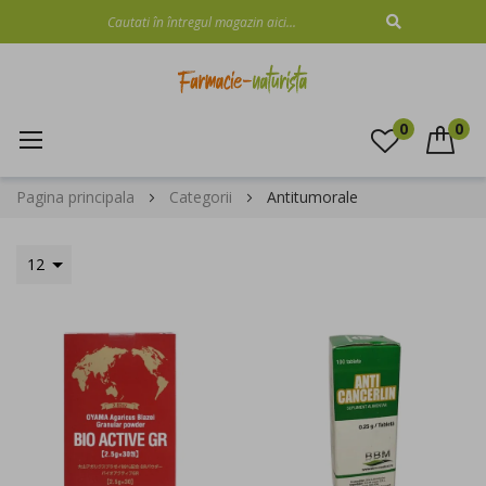
CAUTARE
0
0
Mergeti
Pagina principala
Categorii
Antitumorale
la
Continut