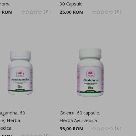
aroma
30 Capsule
0 RON
25,00 RON
0
0
agandha, 60
Gokhru, 60 capsule,
le, Herba
Herba Ayurvedica
edica
35,00 RON
0
0 RON
0