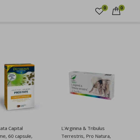
0744.351.349
0
0
CAUTARE
ata Capital
L'Arginina & Tribulus
e, 60 capsule,
Terrestris, Pro Natura,