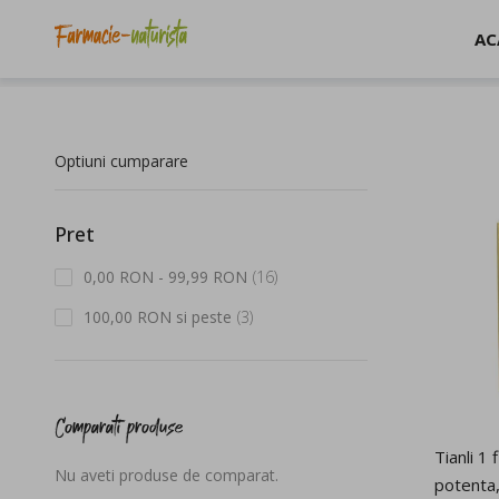
AC
Pagina principala
Categorii
Cuplu si sex
Optiuni cumparare
Pret
articol
0,00 RON
-
99,99 RON
16
articol
100,00 RON
si peste
3
Comparati produse
Tianli 1 
Nu aveti produse de comparat.
potenta