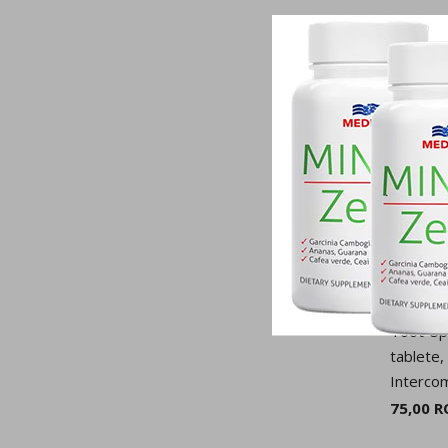
Toot Up
tablete,
Interco
75,00 