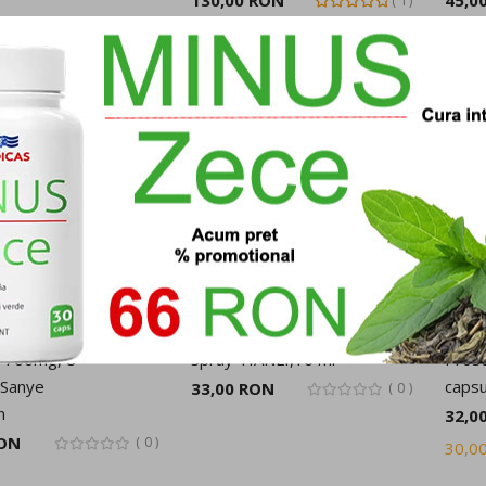
Rating:
1
100%
 700mg, 8
Spray TIANLI,10 ml
Pros
 Sanye
capsu
33,00 RON
0
m
32,0
RON
0
30,0