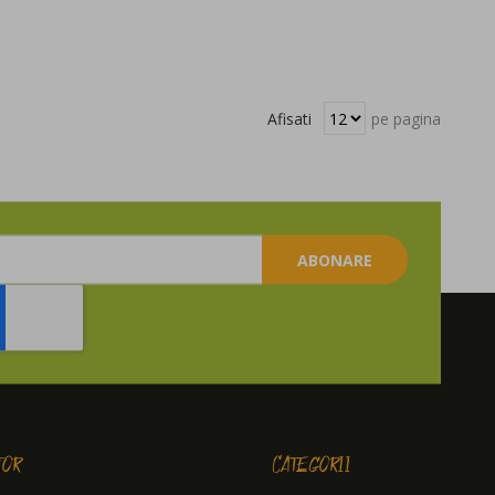
Afisati
pe pagina
ABONARE
TOR
CATEGORII