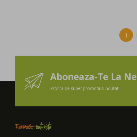
Pagina
1
în a
Aboneaza-Te La Ne
Profita de super promotii si noutati!