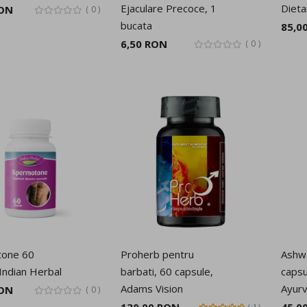
Ejaculare Precoce, 1
Diet
RON
0
bucata
85,0
6,50 RON
0
tone 60
Proherb pentru
Ashw
Indian Herbal
barbati, 60 capsule,
capsu
Adams Vision
Ayurv
RON
0
130,00 RON
45,0