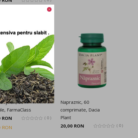
tadynon, 60
Napraznic, 60
le, FarmaClass
comprimate, Dacia
Plant
0 RON
0
20,00 RON
0
0 RON