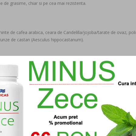
e de grasime, chiar si pe cea mai rezistenta.
 seminte de cafea arabica, ceara de Candelilla/jojoba/tarate de ovaz, poli
 frunze de castan (Aesculus hippocastanum).
fina ce faciliteaza absorbtia in piele si are efect emoliant.
i de utilizare.
din tub pe piele, in zonele afectate.Masati ferm pana cand pielea va fi