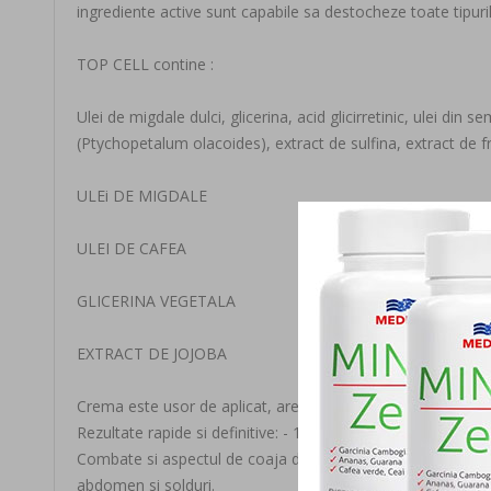
ingrediente active sunt capabile sa destocheze toate tipuril
TOP CELL contine :
Ulei de migdale dulci, glicerina, acid glicirretinic, ulei din
(Ptychopetalum olacoides), extract de sulfina, extract de
ULEi DE MIGDALE
ULEI DE CAFEA
GLICERINA VEGETALA
EXTRACT DE JOJOBA
Crema este usor de aplicat, are un miros placut si o textura 
Rezultate rapide si definitive: - 10 cm dupa doar 4 saptaman
Combate si aspectul de coaja de portocala. Se aplica direct 
abdomen si solduri.