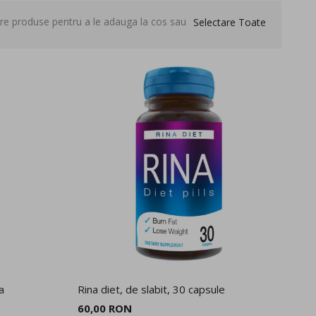
are produse pentru a le adauga la cos sau
Selectare Toate
a
Rina diet, de slabit, 30 capsule
Ap
Ex
60,00 RON