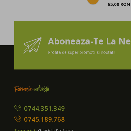
65,00 RON
Aboneaza-Te La Ne
Profita de super promotii si noutati!
0744.351.349
0745.189.768
Farmacist:
Gabriela Stefancu