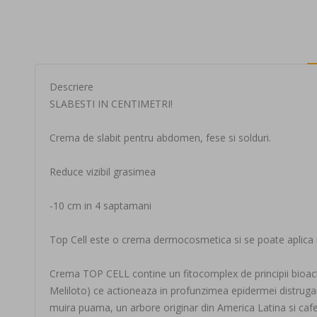
beginning
of
the
images
gallery
Descriere
SLABESTI IN CENTIMETRI!
Crema de slabit pentru abdomen, fese si solduri.
Reduce vizibil grasimea
-10 cm in 4 saptamani
Top Cell este o crema dermocosmetica si se poate aplica in 
Crema TOP CELL contine un fitocomplex de principii bioacti
Meliloto) ce actioneaza in profunzimea epidermei distrugand
muira puama, un arbore originar din America Latina si cafein