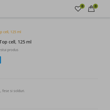
0744.351.349
0
0
CAUTARE
 cell, 125 ml
p cell, 125 ml
cestui produs
fese si solduri.