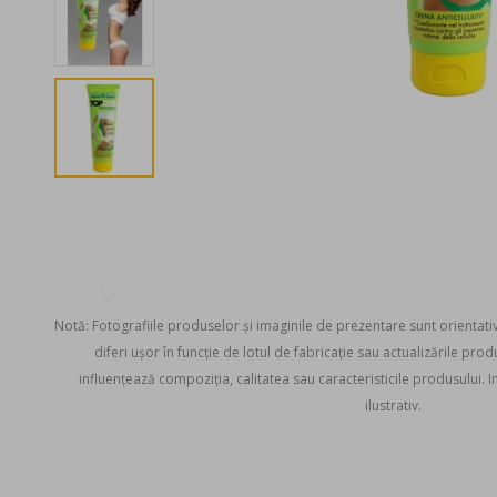
Notă: Fotografiile produselor și imaginile de prezentare sunt orientati
diferi ușor în funcție de lotul de fabricație sau actualizările pro
influențează compoziția, calitatea sau caracteristicile produsului. Im
ilustrativ.
Skip
to
the