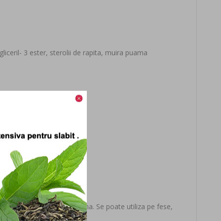
gliceril- 3 ester, sterolii de rapita, muira puama
 absorbit in totalitate crema. Se poate utiliza pe fese,