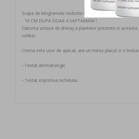
Scapa de kilogramele nedorite !
- 10 CM DUPA DOAR 4 SAPTAMANI !
Datorita actiunii de drenaj a plantelor prezente in aceasta
solduri.
Crema este usor de aplicat, are un miros placut si o textura 
◦ Testat dermatologic
◦ Testat impotriva nichelului.