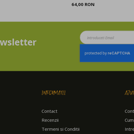
64,00 RON
Aboneaza-
wsletter
te
la
newsletter:
INFORMATII
AJU
Contact
Cont
Recenzii
Cum
Termeni si Conditii
Intr