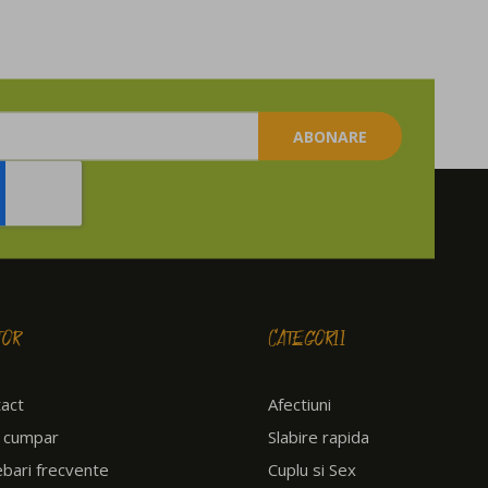
10
ABONARE
TOR
CATEGORII
act
Afectiuni
 cumpar
Slabire rapida
ebari frecvente
Cuplu si Sex