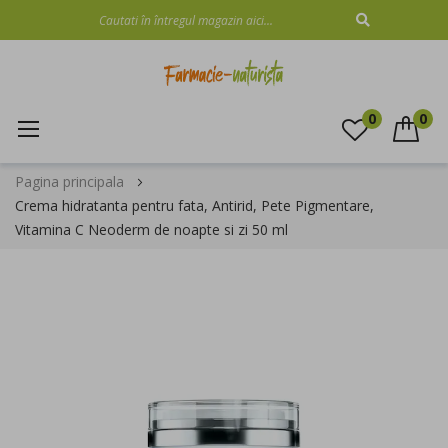
CAUTARE
0
0
Mergeti
Pagina principala
la
Crema hidratanta pentru fata, Antirid, Pete Pigmentare,
Continut
Vitamina C Neoderm de noapte si zi 50 ml
Skip
to
the
end
of
the
images