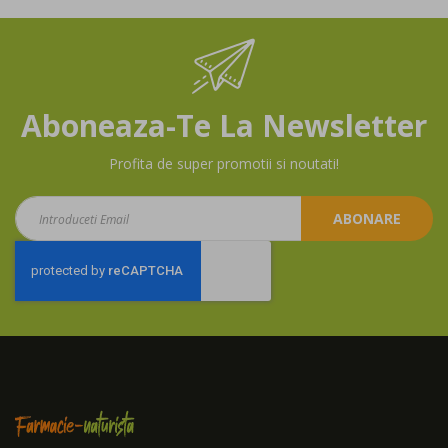
Aboneaza-Te La Newsletter
Profita de super promotii si noutati!
Aboneaza-
ABONARE
te
la
newsletter: