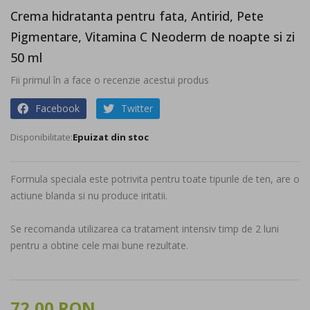
to
Crema hidratanta pentru fata, Antirid, Pete
the
Pigmentare, Vitamina C Neoderm de noapte si zi
beginning
of
50 ml
the
Fii primul în a face o recenzie acestui produs
images
gallery
Facebook
Twitter
Epuizat din stoc
Formula speciala este potrivita pentru toate tipurile de ten, are o
actiune blanda si nu produce iritatii.
Se recomanda utilizarea ca tratament intensiv timp de 2 luni
pentru a obtine cele mai bune rezultate.
72,00 RON