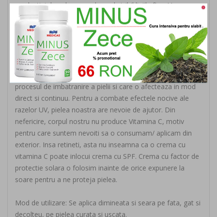
productiei de colagen, reducand vizibil liniile fine. Un
antioxidant puternic, vitamina C este cunoscuta pentru
multiplele sale efecte benefice asupra pielii.
Pielea noastra se confrunta cu un proces de imbatranire
care este cauzat de factori interni si externi. Razele soarelui
se numara printre principalii factori externi care accelereaza
procesul de imbatranire a pielii si care o afecteaza in mod
direct si continuu. Pentru a combate efectele nocive ale
razelor UV, pielea noastra are nevoie de ajutor. Din
nefericire, corpul nostru nu produce Vitamina C, motiv
pentru care suntem nevoiti sa o consumam/ aplicam din
exterior. Insa retineti, asta nu inseamna ca o crema cu
vitamina C poate inlocui crema cu SPF. Crema cu factor de
protectie solara o folosim inainte de orice expunere la
soare pentru a ne proteja pielea.
Mod de utilizare: Se aplica dimineata si seara pe fata, gat si
decolteu, pe pielea curata si uscata.