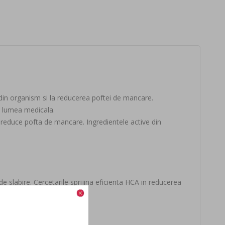
din organism si la reducerea poftei de mancare.
n lumea medicala.
 reduce pofta de mancare. Ingredientele active din
de slabire. Cercetarile sprijina eficienta HCA in reducerea