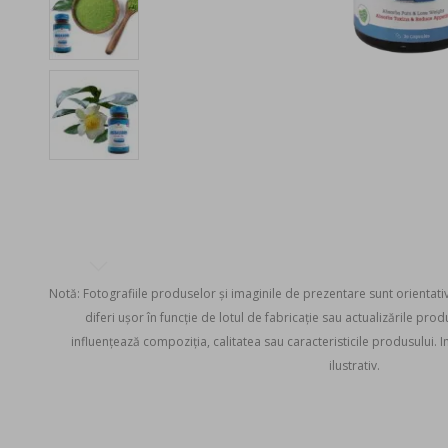
Notă: Fotografiile produselor și imaginile de prezentare sunt orientati
diferi ușor în funcție de lotul de fabricație sau actualizările pro
influențează compoziția, calitatea sau caracteristicile produsului. Im
ilustrativ.
Skip
to
the