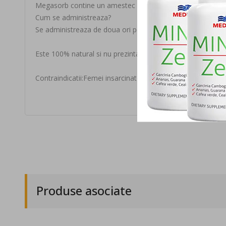
Megasorb contine un amestec puternic de ingrediente activ
Cum se administreaza?
Se administreaza de doua ori pe zi, o capsula dimineata si
Este 100% natural si nu prezinta efecte adverse.
Contraindicatii:Femei insarcinate si care alapteaza.
Produse asociate