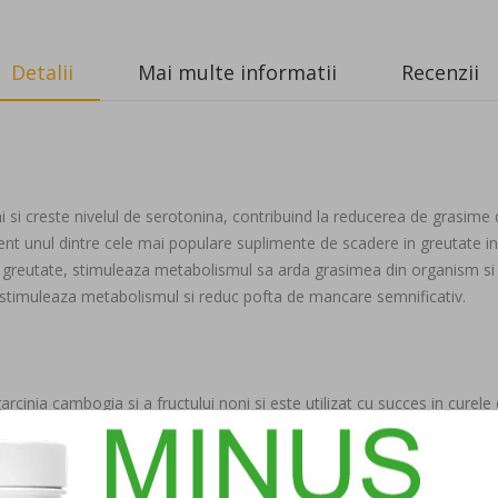
Detalii
Mai multe informatii
Recenzii
i creste nivelul de serotonina, contribuind la reducerea de grasime 
zent unul dintre cele mai populare suplimente de scadere in greutate i
n greutate, stimuleaza metabolismul sa arda grasimea din organism si
 stimuleaza metabolismul si reduc pofta de mancare semnificativ.
cinia cambogia si a fructului noni si este utilizat cu succes in curele 
sterolului LDL.