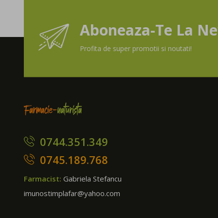
Aboneaza-Te La Ne
Profita de super promotii si noutati!
0744.351.349
0745.189.768
Farmacist:
Gabriela Stefancu
imunostimplafar@yahoo.com