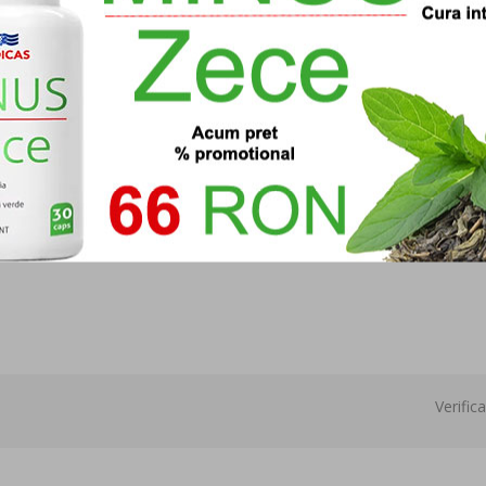
e care reduc apetitul si grasimea din organism.
 o capsula inainte de masa de pranz.
Verific