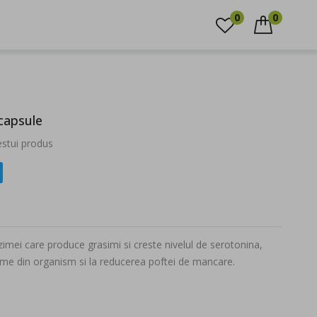
0744.351.349
0
0
CAUTARE
capsule
cestui produs
mei care produce grasimi si creste nivelul de serotonina,
ime din organism si la reducerea poftei de mancare.