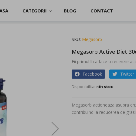
ASA
CATEGORII
BLOG
CONTACT
SKU
Megasorb
Megasorb Active Diet 30
Fii primul în a face o recenzie a
Facebook
Twitter
în stoc
Megasorb actioneaza asupra enzi
contribuind la reducerea de gras