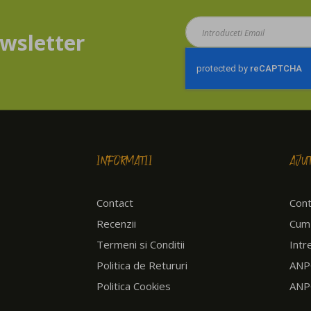
Aboneaza-
wsletter
te
la
newsletter:
INFORMATII
AJU
Contact
Cont
Recenzii
Cum
Termeni si Conditii
Intr
Politica de Retururi
ANPC
Politica Cookies
ANP