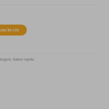
UGA ÎN COS
tegorii
,
Slabire rapida