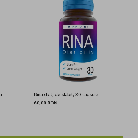
a
Rina diet, de slabit, 30 capsule
Ap
Ex
60,00 RON
10