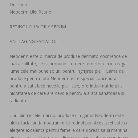
Descriere
Neoderm Ulei Retinol
RETINOL 0,1% OILY SERUM
ANTI-AGING FACIAL OIL
Neoderm este o marca de produse dermato-cosmetice de
inalta calitate, ce isi propune sa ofere femeilor din intreaga
lume cele mai bune solutii pentru ingrijirea pielii. Gama de
produse pentru fata Neoderm este special conceputa
pentru a satisface nevoile pielii tale, oferindu-i nutrientii si
hidratarea de care are nevoie pentru a arata sanatoasa si
radianta.
Unul dintre cele mai noi produse din gama Neoderm este
uleiul facial anti-imbatranire cu retinol pur. Acest ulei este o
alegere excelenta pentru femeile care doresc sa-si mentina
pielea tanara si frumoasa. Formula sa inovatoare contine o