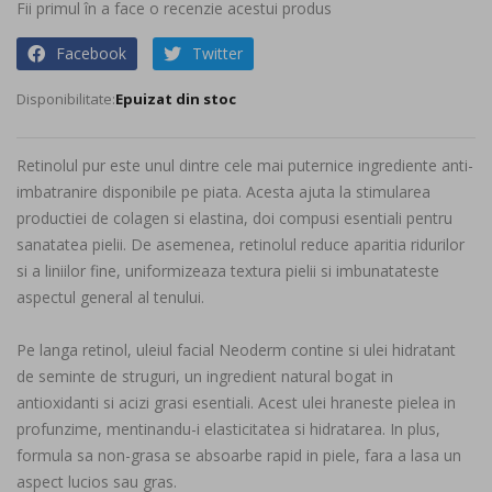
beginning
Fii primul în a face o recenzie acestui produs
of
Facebook
Twitter
the
images
Epuizat din stoc
gallery
Retinolul pur este unul dintre cele mai puternice ingrediente anti-
imbatranire disponibile pe piata. Acesta ajuta la stimularea
productiei de colagen si elastina, doi compusi esentiali pentru
sanatatea pielii. De asemenea, retinolul reduce aparitia ridurilor
si a liniilor fine, uniformizeaza textura pielii si imbunatateste
aspectul general al tenului.
Pe langa retinol, uleiul facial Neoderm contine si ulei hidratant
de seminte de struguri, un ingredient natural bogat in
antioxidanti si acizi grasi esentiali. Acest ulei hraneste pielea in
profunzime, mentinandu-i elasticitatea si hidratarea. In plus,
formula sa non-grasa se absoarbe rapid in piele, fara a lasa un
aspect lucios sau gras.