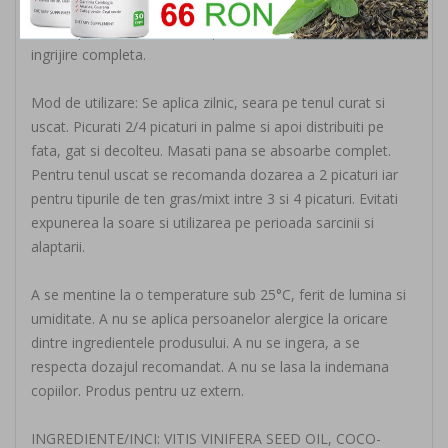
Uleiul facial anti-imbatranire Neoderm este potrivit pentru
toate tipurile de ten oferind pielii tale o hidratare si o
ingrijire completa.
Mod de utilizare: Se aplica zilnic, seara pe tenul curat si
uscat. Picurati 2/4 picaturi in palme si apoi distribuiti pe
fata, gat si decolteu. Masati pana se absoarbe complet.
Pentru tenul uscat se recomanda dozarea a 2 picaturi iar
pentru tipurile de ten gras/mixt intre 3 si 4 picaturi. Evitati
expunerea la soare si utilizarea pe perioada sarcinii si
alaptarii.
A se mentine la o temperature sub 25°C, ferit de lumina si
umiditate. A nu se aplica persoanelor alergice la oricare
dintre ingredientele produsului. A nu se ingera, a se
respecta dozajul recomandat. A nu se lasa la indemana
copiilor. Produs pentru uz extern.
INGREDIENTE/INCI: VITIS VINIFERA SEED OIL, COCO-