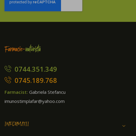
newsletter:
0744.351.349
0745.189.768
Farmacist:
Gabriela Stefancu
imunostimplafar@yahoo.com
INFORMATII