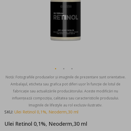
Notă: Fotografiile produselor și imaginile de prezentare sunt orientative.
Ambalajul, eticheta sau grafica pot diferi ușor în funcție de lotul de
fabricație sau actualizările producătorului. Aceste modificări nu
influențează compoziția, calitatea sau caracteristicile produsului.
Imaginile de lifestyle au rol exclusiv ilustrativ.
Skip
SKU
Ulei Retinol 0,1%, Neoderm,30 ml
to
Ulei Retinol 0,1%, Neoderm,30 ml
the