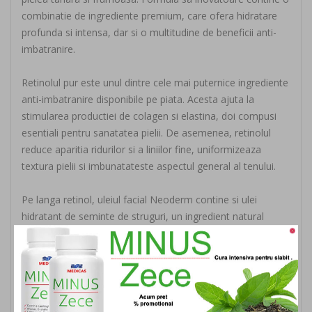
combinatie de ingrediente premium, care ofera hidratare
profunda si intensa, dar si o multitudine de beneficii anti-
imbatranire.
Retinolul pur este unul dintre cele mai puternice ingrediente
anti-imbatranire disponibile pe piata. Acesta ajuta la
stimularea productiei de colagen si elastina, doi compusi
esentiali pentru sanatatea pielii. De asemenea, retinolul
reduce aparitia ridurilor si a liniilor fine, uniformizeaza
textura pielii si imbunatateste aspectul general al tenului.
Pe langa retinol, uleiul facial Neoderm contine si ulei
hidratant de seminte de struguri, un ingredient natural
bogat in antioxidanti si acizi grasi esentiali. Acest ulei
hraneste pielea in profunzime, mentinandu-i elasticitatea si
hidratarea. In plus, formula sa non-grasa se absoarbe rapid
in piele, fara a lasa un aspect lucios sau gras.