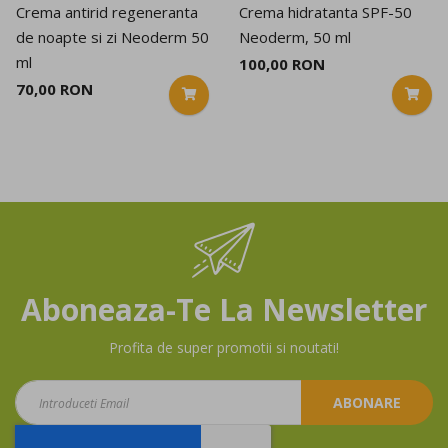
Crema antirid regeneranta
Crema hidratanta SPF-50
de noapte si zi Neoderm 50
Neoderm, 50 ml
ml
100,00 RON
70,00 RON
Aboneaza-Te La Newsletter
Profita de super promotii si noutati!
Aboneaza-
ABONARE
te
la