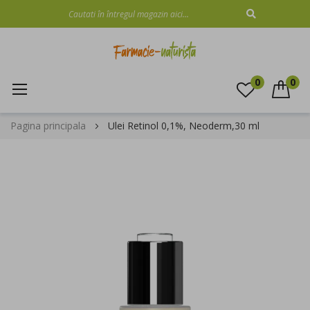
CAUTARE
0
0
Mergeti
Pagina principala
Ulei Retinol 0,1%, Neoderm,30 ml
la
Continut
Skip
to
the
end
of
the
images
gallery