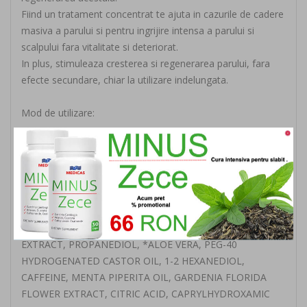
Fiind un tratament concentrat te ajuta in cazurile de cadere
masiva a parului si pentru ingrijire intensa a parului si
scalpului fara vitalitate si deteriorat.
In plus, stimuleaza cresterea si regenerarea parului, fara
efecte secundare, chiar la utilizare indelungata.
Mod de utilizare:
Fiolele sunt recomandate de 2-3 ori pe saptamana.
Spalati-va parul cu samponul corespunzator,apoi aplicati o
fiola pe tot scalpul prin masaj usor.
INGREDIENTS/INCI:
AQUA – WATER, GLYCERIN, SERENOA SERRULATA FRUIT
EXTRACT, PROPANEDIOL, *ALOE VERA, PEG-40
HYDROGENATED CASTOR OIL, 1-2 HEXANEDIOL,
CAFFEINE, MENTA PIPERITA OIL, GARDENIA FLORIDA
FLOWER EXTRACT, CITRIC ACID, CAPRYLHYDROXAMIC