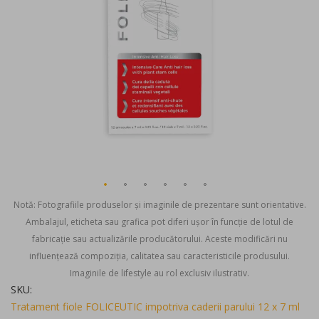
Notă: Fotografiile produselor și imaginile de prezentare sunt orientative.
Ambalajul, eticheta sau grafica pot diferi ușor în funcție de lotul de
fabricație sau actualizările producătorului. Aceste modificări nu
influențează compoziția, calitatea sau caracteristicile produsului.
Imaginile de lifestyle au rol exclusiv ilustrativ.
Skip
SKU
to
Tratament fiole FOLICEUTIC impotriva caderii parului 12 x 7 ml