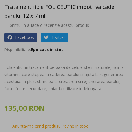
the
Tratament fiole FOLICEUTIC impotriva caderii
beginning
parului 12 x 7 ml
of
the
Fii primul în a face o recenzie acestui produs
images
gallery
Facebook
Twitter
Epuizat din stoc
Foliceutic un tratament pe baza de celule stem naturale, ricin si
vitamine care stopeaza caderea parului si ajuta la regenerarea
acestuia. In plus, stimuleaza cresterea si regenerarea parului,
fara efecte secundare, chiar la utilizare indelungata.
135,00 RON
Anunta-ma cand produsul revine in stoc