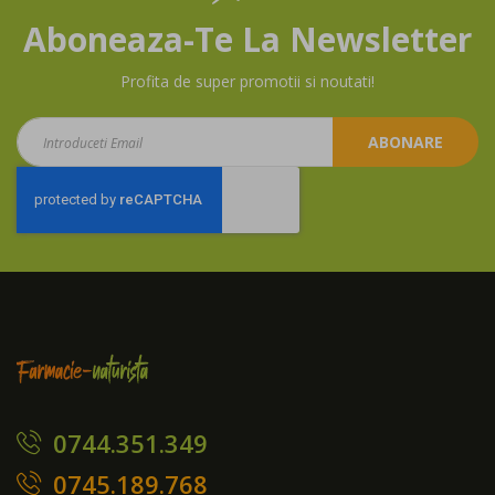
Aboneaza-Te La Newsletter
Profita de super promotii si noutati!
Aboneaza-
ABONARE
te
la
newsletter:
0744.351.349
0745.189.768