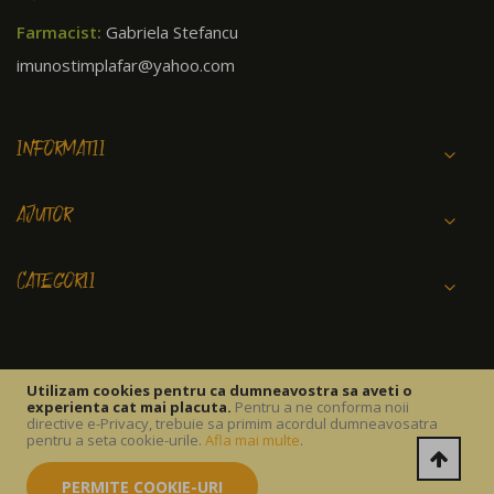
Farmacist:
Gabriela Stefancu
imunostimplafar@yahoo.com
INFORMATII
AJUTOR
CATEGORII
Utilizam cookies pentru ca dumneavostra sa aveti o
experienta cat mai placuta.
Pentru a ne conforma noii
Copyright © 2026 IMUNOSTIM FARM SRL.
directive e-Privacy, trebuie sa primim acordul dumneavosatra
pentru a seta cookie-urile.
Afla mai multe
.
PERMITE COOKIE-URI
Termeni si conditii
Politica Cookies