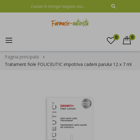
CAUTARE
0
0
Mergeti
Pagina principala
la
Tratament fiole FOLICEUTIC impotriva caderii parului 12 x 7 ml
Continut
Skip
to
the
end
of
the
images
gallery