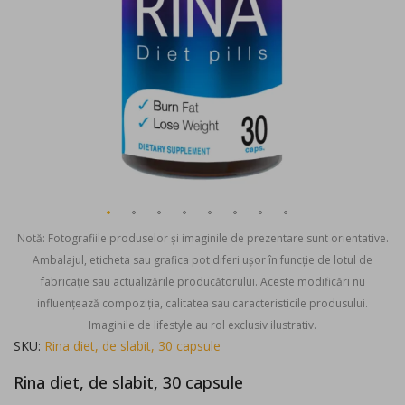
Notă: Fotografiile produselor și imaginile de prezentare sunt orientative.
Ambalajul, eticheta sau grafica pot diferi ușor în funcție de lotul de
fabricație sau actualizările producătorului. Aceste modificări nu
influențează compoziția, calitatea sau caracteristicile produsului.
Imaginile de lifestyle au rol exclusiv ilustrativ.
Skip
SKU
Rina diet, de slabit, 30 capsule
to
Rina diet, de slabit, 30 capsule
the