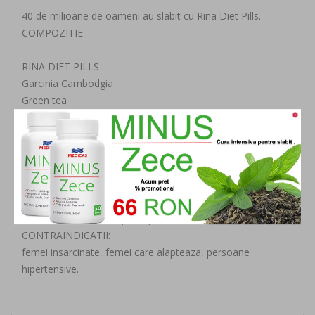
40 de milioane de oameni au slabit cu Rina Diet Pills.
COMPOZITIE
RINA DIET PILLS
Garcinia Cambodgia
Green tea
Guarana
Coffee
Zmeur
Ananas
Pectina de mar
Mod de administrare:
Se administreaza 2 capsule pe zi, dimineata si seara.
CONTRAINDICATII:
femei insarcinate, femei care alapteaza, persoane
hipertensive.