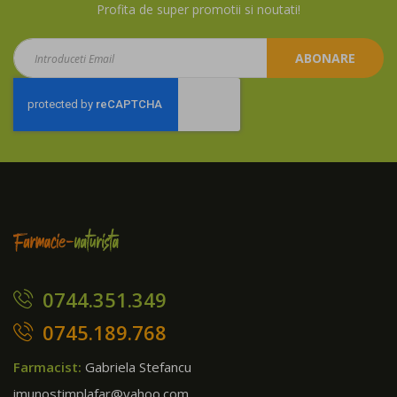
Profita de super promotii si noutati!
Aboneaza-
ABONARE
te
la
newsletter:
0744.351.349
0745.189.768
Farmacist:
Gabriela Stefancu
imunostimplafar@yahoo.com