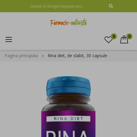
CAUTARE
0
0
Mergeti
Pagina principala
Rina diet, de slabit, 30 capsule
la
Continut
Skip
to
the
end
of
the
images
gallery