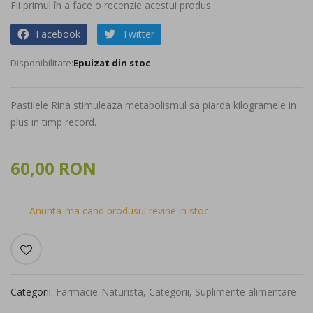
beginning
Fii primul în a face o recenzie acestui produs
of
Facebook
Twitter
the
images
Epuizat din stoc
gallery
Pastilele Rina stimuleaza metabolismul sa piarda kilogramele in
plus in timp record.
60,00 RON
Anunta-ma cand produsul revine in stoc
Categorii:
Farmacie-Naturista
,
Categorii
,
Suplimente alimentare