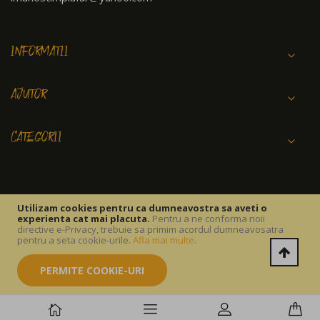
INFORMATII
AJUTOR
CATEGORII
Utilizam cookies pentru ca dumneavostra sa aveti o
experienta cat mai placuta.
Pentru a ne conforma noii
Copyright © 2026 IMUNOSTIM FARM SRL.
directive e-Privacy, trebuie sa primim acordul dumneavosatra
pentru a seta cookie-urile.
Afla mai multe
.
PERMITE COOKIE-URI
Termeni si conditii
Politica Cookies