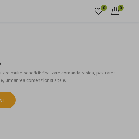
0744.351.349
0
0
CAUTARE
i
 are multe beneficii: finalizare comanda rapida, pastrarea
e, urmarirea comenzilor si altele.
ONT