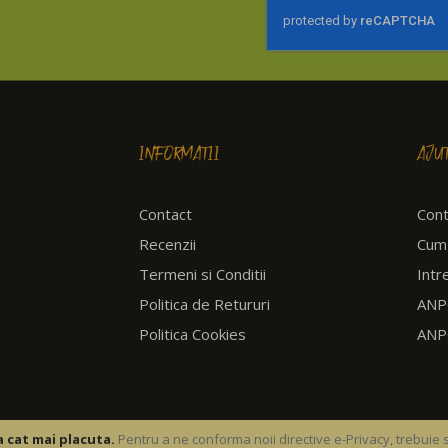
la
newsletter:
INFORMATII
AJU
Contact
Cont
Recenzii
Cum
Termeni si Conditii
Intr
Politica de Retururi
ANPC
Politica Cookies
ANP
 cat mai placuta.
Pentru a ne conforma noii directive e-Privacy, trebuie