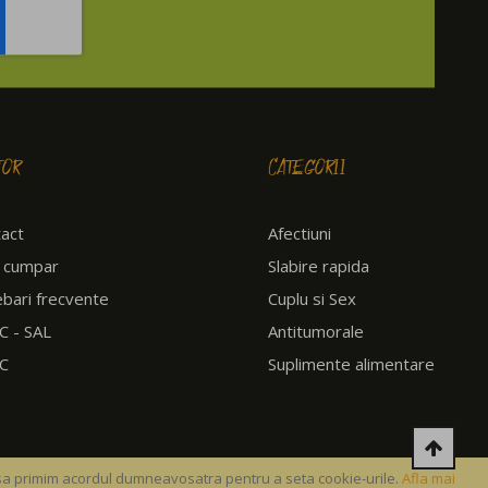
TOR
CATEGORII
act
Afectiuni
 cumpar
Slabire rapida
ebari frecvente
Cuplu si Sex
 - SAL
Antitumorale
C
Suplimente alimentare
 sa primim acordul dumneavosatra pentru a seta cookie-urile.
Afla mai