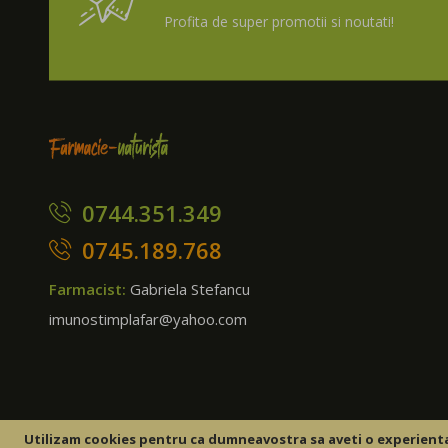
Profita de super promotii si noutati!
0744.351.349
0745.189.768
Farmacist:
Gabriela Stefancu
imunostimplafar@yahoo.com
Utilizam cookies pentru ca dumneavostra sa aveti o experienta