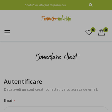
CAUTARE
0
0
Mergeti
la
Conectare client
Continut
Autentificare
Daca aveti un cont creat, conectati-va cu adresa de email.
Email