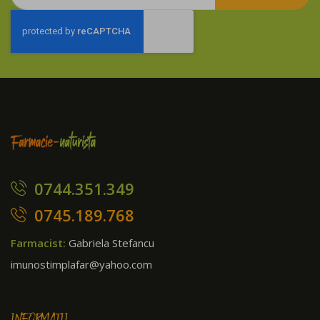
te
la
newsletter:
0744.351.349
0745.189.768
Farmacist:
Gabriela Stefancu
imunostimplafar@yahoo.com