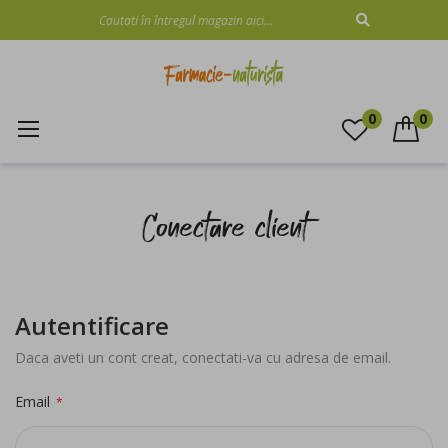
CAUTARE
0
0
Mergeti
la
Conectare client
Continut
Autentificare
Daca aveti un cont creat, conectati-va cu adresa de email.
Email