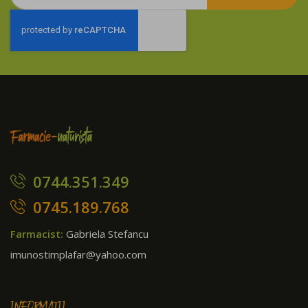
te
la
newsletter:
0744.351.349
0745.189.768
Farmacist:
Gabriela Stefancu
imunostimplafar@yahoo.com