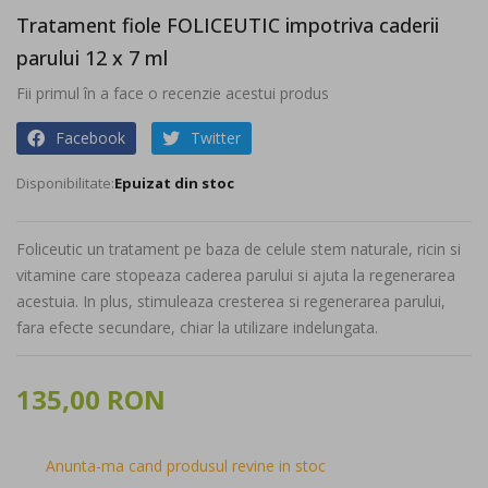
the
Tratament fiole FOLICEUTIC impotriva caderii
beginning
parului 12 x 7 ml
of
the
Fii primul în a face o recenzie acestui produs
images
gallery
Facebook
Twitter
Epuizat din stoc
Foliceutic un tratament pe baza de celule stem naturale, ricin si
vitamine care stopeaza caderea parului si ajuta la regenerarea
acestuia. In plus, stimuleaza cresterea si regenerarea parului,
fara efecte secundare, chiar la utilizare indelungata.
135,00 RON
Anunta-ma cand produsul revine in stoc