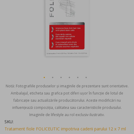
Notă: Fotografiile produselor și imaginile de prezentare sunt orientative.
Ambalajul, eticheta sau grafica pot diferi ușor în funcție de lotul de
fabricație sau actualizările producătorului. Aceste modificări nu
influențează compoziția, calitatea sau caracteristicile produsului.
Imaginile de lifestyle au rol exclusiv ilustrativ.
Skip
SKU
to
Tratament fiole FOLICEUTIC impotriva caderii parului 12 x 7 ml