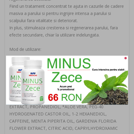
Fiind un tratament concentrat te ajuta in cazurile de cadere
masiva a parului si pentru ingrijire intensa a parului si
scalpului fara vitalitate si deteriorat.
In plus, stimuleaza cresterea si regenerarea parului, fara
efecte secundare, chiar la utilizare indelungata.
Mod de utilizare:
Fiolele sunt recomandate de 2-3 ori pe saptamana.
Spalati-va parul cu samponul corespunzator,apoi aplicati o
fiola pe tot scalpul prin masaj usor.
INGREDIENTS/INCI:
AQUA – WATER, GLYCERIN, SERENOA SERRULATA FRUIT
EXTRACT, PROPANEDIOL, *ALOE VERA, PEG-40
HYDROGENATED CASTOR OIL, 1-2 HEXANEDIOL,
CAFFEINE, MENTA PIPERITA OIL, GARDENIA FLORIDA
FLOWER EXTRACT, CITRIC ACID, CAPRYLHYDROXAMIC