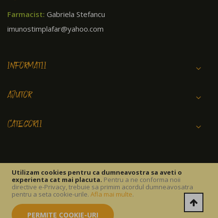
Farmacist:
Gabriela Stefancu
imunostimplafar@yahoo.com
INFORMATII
AJUTOR
CATEGORII
Utilizam cookies pentru ca dumneavostra sa aveti o
experienta cat mai placuta.
Pentru a ne conforma noii
Copyright © 2026 IMUNOSTIM FARM SRL.
directive e-Privacy, trebuie sa primim acordul dumneavosatra
pentru a seta cookie-urile.
Afla mai multe
.
PERMITE COOKIE-URI
Termeni si conditii
Politica Cookies