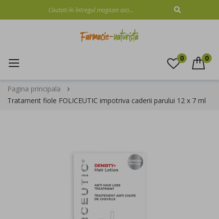
CAUTARE
0
0
Mergeti
Pagina principala
la
Tratament fiole FOLICEUTIC impotriva caderii parului 12 x 7 ml
Continut
Skip
to
the
end
of
the
images
gallery