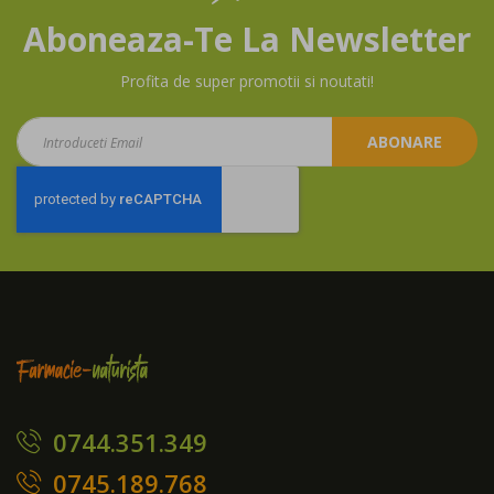
Aboneaza-Te La Newsletter
Profita de super promotii si noutati!
Aboneaza-
ABONARE
te
la
newsletter:
0744.351.349
0745.189.768