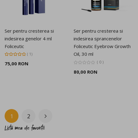
Ser pentru cresterea si
Ser pentru cresterea si
indesirea genelor 4 ml
indesirea sprancenelor
Foliceutic
Foliceutic Eyebrow Growth
Oil, 30 ml
Rating:
1
100%
0
75,00 RON
80,00 RON
Pagina
1
2
Pagina
Pagina
Urmatorul
în acest moment cititi pagina
Lista mea de favorite