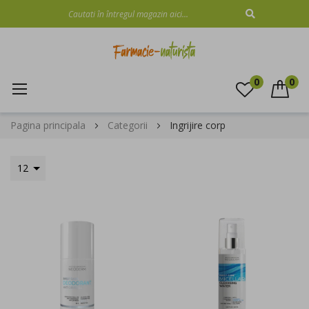
CAUTARE
0
0
Mergeti
Pagina principala
Categorii
Ingrijire corp
la
Continut